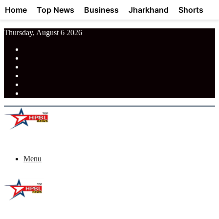
Home
Top News
Business
Jharkhand
Shorts
Thursday, August 6 2026
RSS
Facebook
Pinterest
LinkedIn
Tumblr
News
Menu