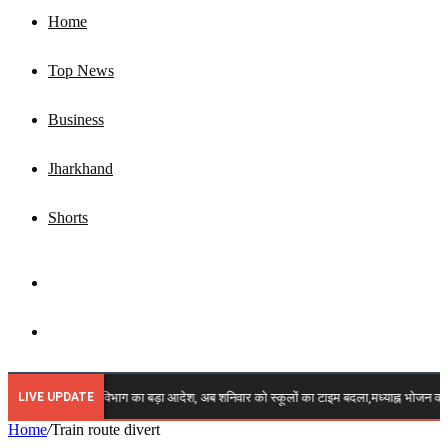
Home
Top News
Business
Jharkhand
Shorts
Sidebar
Search
for
LIVE UPDATE
🔴 ब्रेकिंग: शिक्षा विभाग का बड़ा आदेश, अब शनिवार को स्कूलों का टाइम बदला,मध्याह्न भोजन क
Home
/
Train route divert