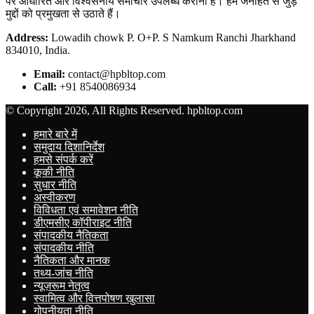
पर आधारित और विश्वसनीय समाचार उपलब्ध कराना है। हम जनहित से जुड़े
मुद्दों को प्रमुखता से उठाते हैं।
Address:
Lowadih chowk P. O+P. S Namkum Ranchi Jharkhand
834010, India.
Email:
contact@hpbltop.com
Call:
+91 8540086934
© Copyright 2026, All Rights Reserved. hpbltop.com
हमारे बारे में
समुदाय दिशानिर्देश
हमसे संपर्क करें
कूकी नीति
सुधार नीति
अस्वीकरण
विविधता एवं समावेशन नीति
डीएमसीए कॉपीराइट नीति
संपादकीय नैतिकता
संपादकीय नीति
नैतिकता और मानक
तथ्य-जांच नीति
न्यूज़रूम नेतृत्व
स्वामित्व और वित्तपोषण खुलासा
गोपनीयता नीति