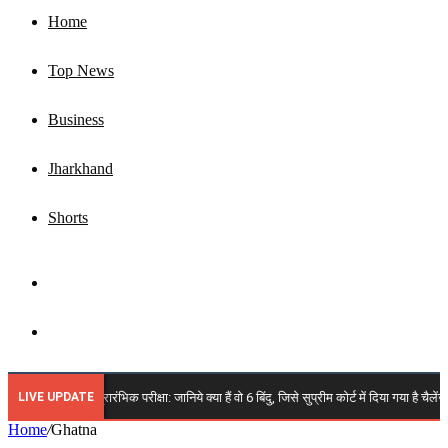
Home
Top News
Business
Jharkhand
Shorts
Sidebar
Search
for
LIVE UPDATE
🔴 JPSC 14वीं प्रारंभिक परीक्षा: जानिये क्या हैं वो 6 बिंदु, जिसे सुप्रीम कोर्ट में दिया गया है च
Home
/
Ghatna