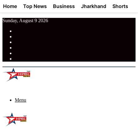
Home
Top News
Business
Jharkhand
Shorts
Sunday, August 9 2026
RSS
Facebook
Pinterest
LinkedIn
Tumblr
News
Menu