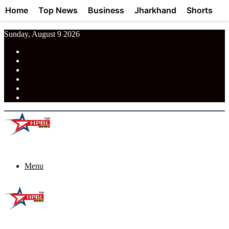
Home
Top News
Business
Jharkhand
Shorts
Sunday, August 9 2026
RSS
Facebook
Pinterest
LinkedIn
Tumblr
News
Menu