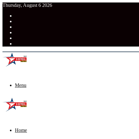
Thursday, August 6 2026
RSS
Facebook
Pinterest
LinkedIn
Tumblr
News
Menu
Home