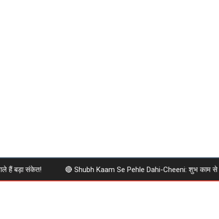
ं बड़ा संकेत!
🔴 Shubh Kaam Se Pehle Dahi-Cheeni: शुभ काम से पहले दही