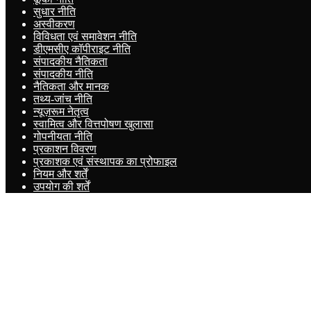
सुधार नीति
अस्वीकरण
विविधता एवं समावेशन नीति
डीएमसीए कॉपीराइट नीति
संपादकीय नैतिकता
संपादकीय नीति
नैतिकता और मानक
तथ्य-जांच नीति
न्यूज़रूम नेतृत्व
स्वामित्व और वित्तपोषण खुलासा
गोपनीयता नीति
प्रकाशन विवरण
प्रकाशक एवं संस्थापक का प्रोफाइल
नियम और शर्तें
उपयोग की शर्तें