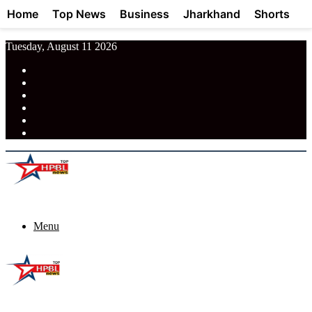
Home
Top News
Business
Jharkhand
Shorts
Tuesday, August 11 2026
RSS
Facebook
Pinterest
LinkedIn
Tumblr
News
Menu