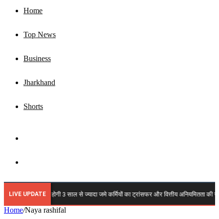
Home
Top News
Business
Jharkhand
Shorts
Sidebar
Search
for
LIVE UPDATE
🔴 JSLPS में कब होगी 3 साल से ज्यादा जमे कर्मियों का ट्रांसफर और वित्तीय अनियमितता की जांच? क
Home
/
Naya rashifal