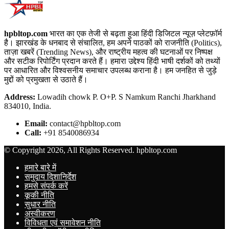
hpbltop.com
भारत का एक तेजी से बढ़ता हुआ हिंदी डिजिटल न्यूज़ प्लेटफ़ॉर्म
है। झारखंड के धनबाद से संचालित, हम अपने पाठकों को राजनीति (Politics),
ताज़ा खबरें (Trending News), और राष्ट्रीय महत्व की घटनाओं पर निष्पक्ष
और सटीक रिपोर्टिंग प्रदान करते हैं। हमारा उद्देश्य हिंदी भाषी दर्शकों को तथ्यों
पर आधारित और विश्वसनीय समाचार उपलब्ध कराना है। हम जनहित से जुड़े
मुद्दों को प्रमुखता से उठाते हैं।
Address:
Lowadih chowk P. O+P. S Namkum Ranchi Jharkhand
834010, India.
Email:
contact@hpbltop.com
Call:
+91 8540086934
© Copyright 2026, All Rights Reserved. hpbltop.com
हमारे बारे में
समुदाय दिशानिर्देश
हमसे संपर्क करें
कूकी नीति
सुधार नीति
अस्वीकरण
विविधता एवं समावेशन नीति