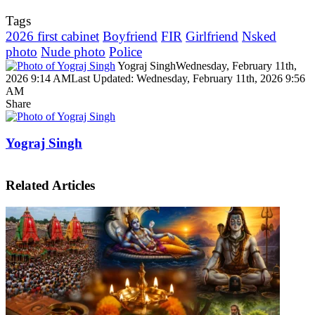
Tags
2026 first cabinet
Boyfriend
FIR
Girlfriend
Nsked
photo
Nude photo
Police
Yograj Singh
Wednesday, February 11th,
2026 9:14 AM
Last Updated: Wednesday, February 11th, 2026 9:56
AM
Share
Facebook
X
LinkedIn
Pinterest
WhatsApp
Telegram
Yograj Singh
Related Articles