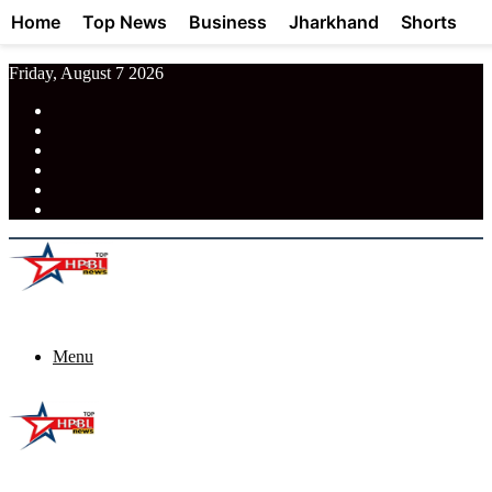
Home
Top News
Business
Jharkhand
Shorts
Friday, August 7 2026
RSS
Facebook
Pinterest
LinkedIn
Tumblr
News
Menu