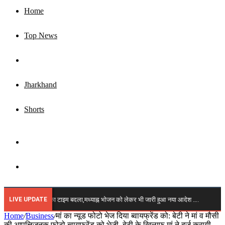
Home
Top News
Business
Jharkhand
Shorts
Sidebar
Search
for
LIVE UPDATE
निवार को स्कूलों का टाइम बदला,मध्याह्न भोजन को लेकर भी जारी हुआ नया आदेश ….
🔴 झारख
Home
/
Business
/
मां का न्यूड फोटो भेज दिया ब्वायफ्रेंड को: बेटी ने मां व मौसी
की आपत्तिजनक फोटो ब्वायफ्रेंड को भेजी, बेटी के खिलाफ मां ने दर्ज करायी