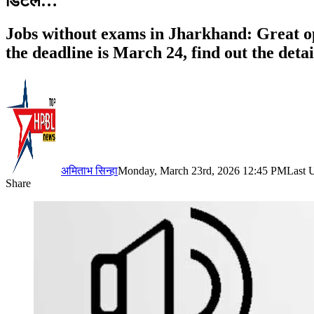
डिटेल…
Jobs without exams in Jharkhand: Great opp
the deadline is March 24, find out the detail
अमिताभ सिन्हा
Monday, March 23rd, 2026 12:45 PM
Last 
Share
Facebook
X
LinkedIn
Pinterest
WhatsApp
Telegram