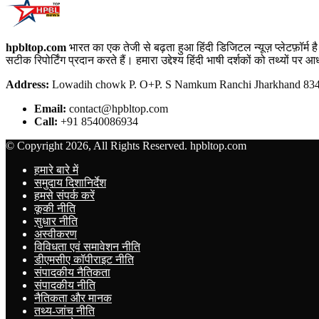
hpbltop.com
भारत का एक तेजी से बढ़ता हुआ हिंदी डिजिटल न्यूज़ प्लेटफ़ॉर्
सटीक रिपोर्टिंग प्रदान करते हैं। हमारा उद्देश्य हिंदी भाषी दर्शकों को तथ्यों प
Address:
Lowadih chowk P. O+P. S Namkum Ranchi Jharkhand 8340
Email:
contact@hpbltop.com
Call:
+91 8540086934
© Copyright 2026, All Rights Reserved. hpbltop.com
हमारे बारे में
समुदाय दिशानिर्देश
हमसे संपर्क करें
कूकी नीति
सुधार नीति
अस्वीकरण
विविधता एवं समावेशन नीति
डीएमसीए कॉपीराइट नीति
संपादकीय नैतिकता
संपादकीय नीति
नैतिकता और मानक
तथ्य-जांच नीति