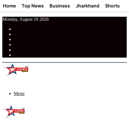
Home
Top News
Business
Jharkhand
Shorts
Monday, August 10 2026
RSS
Facebook
Pinterest
LinkedIn
Tumblr
News
Menu