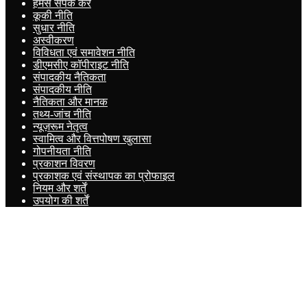
हमसे संपर्क करें
कूकी नीति
सुधार नीति
अस्वीकरण
विविधता एवं समावेशन नीति
डीएमसीए कॉपीराइट नीति
संपादकीय नैतिकता
संपादकीय नीति
नैतिकता और मानक
तथ्य-जांच नीति
न्यूज़रूम नेतृत्व
स्वामित्व और वित्तपोषण खुलासा
गोपनीयता नीति
प्रकाशन विवरण
प्रकाशक एवं संस्थापक का प्रोफाइल
नियम और शर्तें
उपयोग की शर्तें