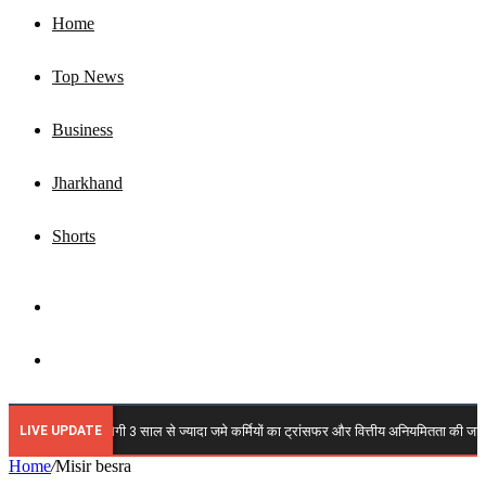
Home
Top News
Business
Jharkhand
Shorts
Sidebar
Search
for
LIVE UPDATE
🔴 JSLPS में कब होगी 3 साल से ज्यादा जमे कर्मियों का ट्रांसफर और वित्तीय अनियमितता की जांच? कर्म
Home
/
Misir besra