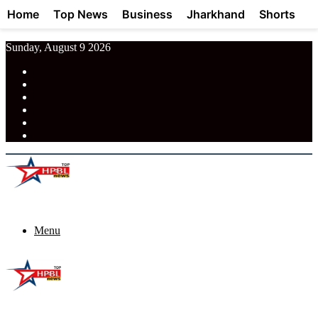
Home
Top News
Business
Jharkhand
Shorts
Sunday, August 9 2026
RSS
Facebook
Pinterest
LinkedIn
Tumblr
News
Menu