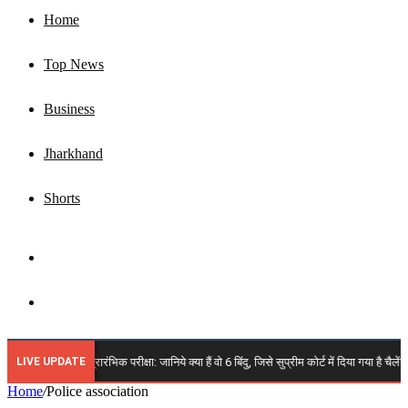
Home
Top News
Business
Jharkhand
Shorts
Sidebar
Search
for
LIVE UPDATE
🔴 JPSC 14वीं प्रारंभिक परीक्षा: जानिये क्या हैं वो 6 बिंदु, जिसे सुप्रीम कोर्ट में दिया गया है च
Home
/
Police association