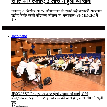
समेत 4 गिरफ्तार; 3 लाख में हुआ था सौदा
धनबाद 29 दिसंबर 2025: कोयलांचल के सबसे बड़े सरकारी अस्पताल,
शहीद निर्मल महतो मेडिकल कॉलेज एवं अस्पताल (SNMMCH) में
बीते…
Recent Posts
Jharkhand
JPSC-JSSC Protest पर आज होगी सरकार से वार्ता, CM
बोले,’जरूरत पड़ी तो CM हाउस तक की जांच हो’, जांच टीम को खुली
छूट
52 minutes ago