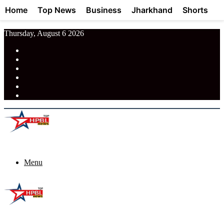
Home
Top News
Business
Jharkhand
Shorts
Thursday, August 6 2026
RSS
Facebook
Pinterest
LinkedIn
Tumblr
News
Menu