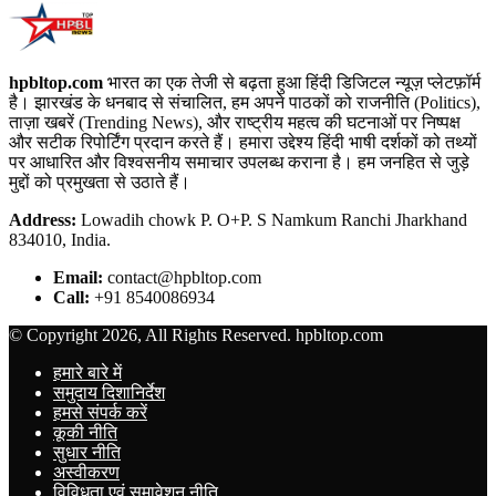
hpbltop.com
भारत का एक तेजी से बढ़ता हुआ हिंदी डिजिटल न्यूज़ प्लेटफ़ॉर्म
है। झारखंड के धनबाद से संचालित, हम अपने पाठकों को राजनीति (Politics),
ताज़ा खबरें (Trending News), और राष्ट्रीय महत्व की घटनाओं पर निष्पक्ष
और सटीक रिपोर्टिंग प्रदान करते हैं। हमारा उद्देश्य हिंदी भाषी दर्शकों को तथ्यों
पर आधारित और विश्वसनीय समाचार उपलब्ध कराना है। हम जनहित से जुड़े
मुद्दों को प्रमुखता से उठाते हैं।
Address:
Lowadih chowk P. O+P. S Namkum Ranchi Jharkhand
834010, India.
Email:
contact@hpbltop.com
Call:
+91 8540086934
© Copyright 2026, All Rights Reserved. hpbltop.com
हमारे बारे में
समुदाय दिशानिर्देश
हमसे संपर्क करें
कूकी नीति
सुधार नीति
अस्वीकरण
विविधता एवं समावेशन नीति