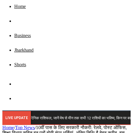
Home
Top News
Business
Jharkhand
Shorts
Sidebar
Search
for
LIVE UPDATE
: रविवार का दैनिक राशिफल, जानें मेष से मीन तक सभी 12 राशियों का भविष्य, किन पर बरसेगी कृपा,
Home
/
Top News
/
10वीं पास के लिए सरकारी नौकरी: रेलवे, पोस्ट ऑफिस,
शिक्षा विभाग सहित इन पदों होगी बंपर भर्तियां, अंतिम तिथि है बेहद करीब, इस