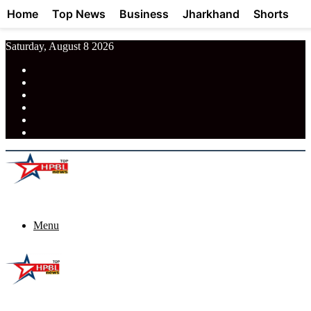
Home
Top News
Business
Jharkhand
Shorts
Saturday, August 8 2026
RSS
Facebook
Pinterest
LinkedIn
Tumblr
News
Menu