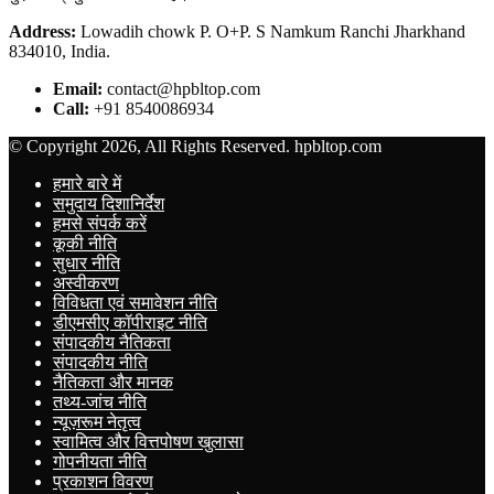
Address:
Lowadih chowk P. O+P. S Namkum Ranchi Jharkhand
834010, India.
Email:
contact@hpbltop.com
Call:
+91 8540086934
© Copyright 2026, All Rights Reserved. hpbltop.com
हमारे बारे में
समुदाय दिशानिर्देश
हमसे संपर्क करें
कूकी नीति
सुधार नीति
अस्वीकरण
विविधता एवं समावेशन नीति
डीएमसीए कॉपीराइट नीति
संपादकीय नैतिकता
संपादकीय नीति
नैतिकता और मानक
तथ्य-जांच नीति
न्यूज़रूम नेतृत्व
स्वामित्व और वित्तपोषण खुलासा
गोपनीयता नीति
प्रकाशन विवरण