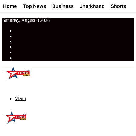
Home
Top News
Business
Jharkhand
Shorts
Saturday, August 8 2026
RSS
Facebook
Pinterest
LinkedIn
Tumblr
News
Menu