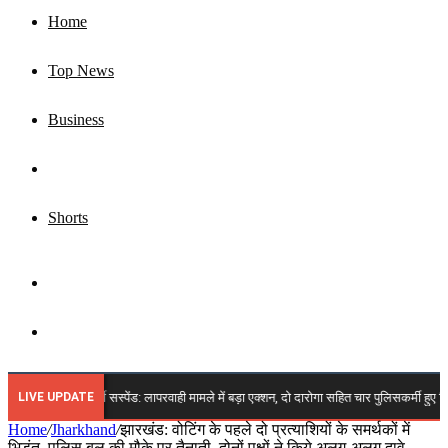
Home
Top News
Business
Jharkhand
Shorts
Sidebar
Search
for
LIVE UPDATE
चार पुलिसकर्मी सस्पेंड: लापरवाही मामले में बड़ा एक्शन, दो दारोगा सहित चार पुलिसकर्मी हुए निलंबित,
Home
/
Jharkhand
/
झारखंड: वोटिंग के पहले दो प्रत्याशियों के समर्थकों में
भिड़ंत, पुलिस बल की मौके पर तैनाती, दोनों पक्षों ने किये अलग-अलग दावे…