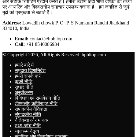
और सटीक रिपोर्टिंग प्रदान करते हैं। हमारा उद्देश्य हिंदी भाषी दर्शकों को तथ्यों
पर आधारित और विश्वसनीय समाचार उपलब्ध कराना है। हम जनहित से जुड़े
मुद्दों को प्रमुखता से उठाते हैं।
Address:
Lowadih chowk P. O+P. S Namkum Ranchi Jharkhand
834010, India.
Email:
contact@hpbltop.com
Call:
+91 8540086934
© Copyright 2026, All Rights Reserved. hpbltop.com
हमारे बारे में
समुदाय दिशानिर्देश
हमसे संपर्क करें
कूकी नीति
सुधार नीति
अस्वीकरण
विविधता एवं समावेशन नीति
डीएमसीए कॉपीराइट नीति
संपादकीय नैतिकता
संपादकीय नीति
नैतिकता और मानक
तथ्य-जांच नीति
न्यूज़रूम नेतृत्व
स्वामित्व और वित्तपोषण खुलासा