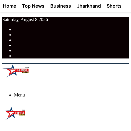
Home
Top News
Business
Jharkhand
Shorts
Saturday, August 8 2026
RSS
Facebook
Pinterest
LinkedIn
Tumblr
News
Menu