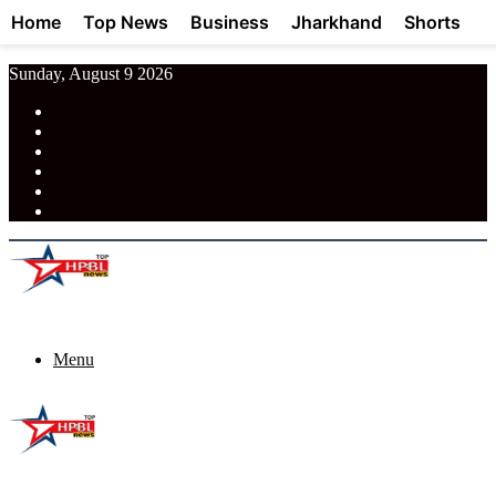
Home
Top News
Business
Jharkhand
Shorts
Sunday, August 9 2026
RSS
Facebook
Pinterest
LinkedIn
Tumblr
News
Menu