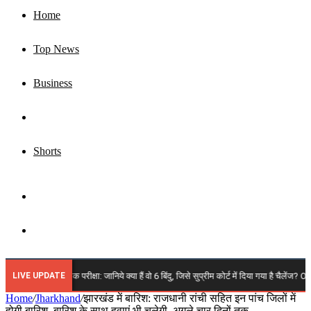
Home
Top News
Business
Jharkhand
Shorts
Sidebar
Search
for
LIVE UPDATE
14वीं प्रारंभिक परीक्षा: जानिये क्या हैं वो 6 बिंदु, जिसे सुप्रीम कोर्ट में दिया गया है चैलेंज? OMR 
Home
/
Jharkhand
/
झारखंड में बारिश: राजधानी रांची सहित इन पांच जिलों में
होगी बारिश, बारिश के साथ हवाएं भी चलेगी, अगले चार दिनों तक….