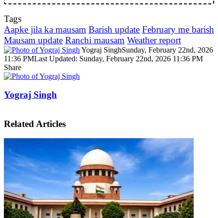
Tags
Aapke jila ka mausam
Barish update
February me barish
Mausam update
Ranchi mausam
Weather report
Yograj Singh
Sunday, February 22nd, 2026
11:36 PM
Last Updated: Sunday, February 22nd, 2026 11:36 PM
Share
Facebook
X
LinkedIn
Pinterest
WhatsApp
Telegram
Yograj Singh
Related Articles