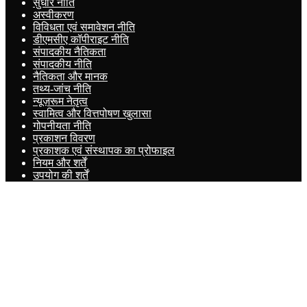
सुधार नीति
अस्वीकरण
विविधता एवं समावेशन नीति
डीएमसीए कॉपीराइट नीति
संपादकीय नैतिकता
संपादकीय नीति
नैतिकता और मानक
तथ्य-जांच नीति
न्यूज़रूम नेतृत्व
स्वामित्व और वित्तपोषण खुलासा
गोपनीयता नीति
प्रकाशन विवरण
प्रकाशक एवं संस्थापक का प्रोफाइल
नियम और शर्तें
उपयोग की शर्तें