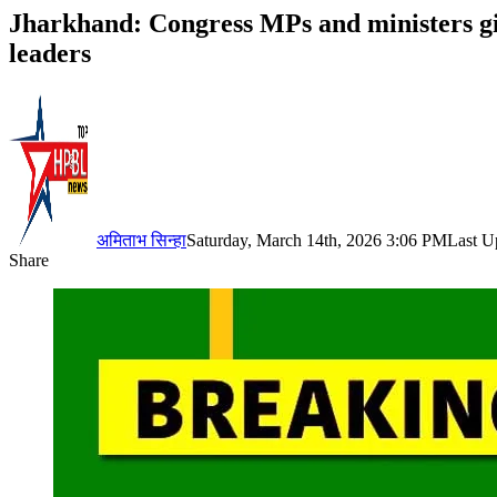
Jharkhand: Congress MPs and ministers giv
leaders
अमिताभ सिन्हा
Saturday, March 14th, 2026 3:06 PM
Last U
Share
Facebook
X
LinkedIn
Pinterest
WhatsApp
Telegram