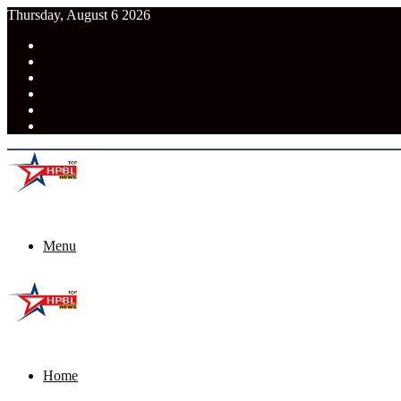
Thursday, August 6 2026
RSS
Facebook
Pinterest
LinkedIn
Tumblr
News
Menu
Home