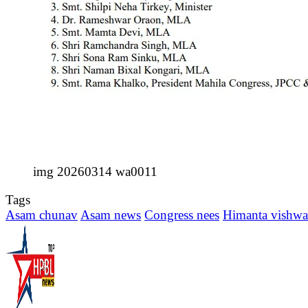
img 20260314 wa0011
Tags
Asam chunav
Asam news
Congress nees
Himanta vishwa