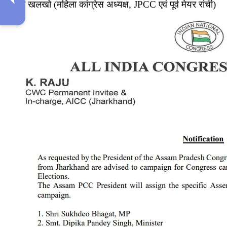
9. रमा खलखो (महिला कांग्रेस अध्यक्ष, JPCC एवं पूर्व मेयर रांची)