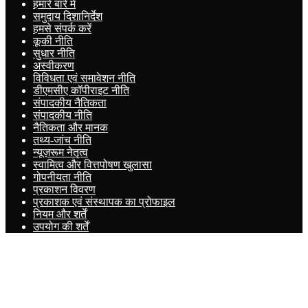
हमारे बारे में
समुदाय दिशानिर्देश
हमसे संपर्क करें
कूकी नीति
सुधार नीति
अस्वीकरण
विविधता एवं समावेशन नीति
डीएमसीए कॉपीराइट नीति
संपादकीय नैतिकता
संपादकीय नीति
नैतिकता और मानक
तथ्य-जांच नीति
न्यूज़रूम नेतृत्व
स्वामित्व और वित्तपोषण खुलासा
गोपनीयता नीति
प्रकाशन विवरण
प्रकाशक एवं संस्थापक का प्रोफाइल
नियम और शर्तें
उपयोग की शर्तें