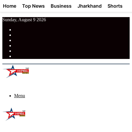
Home
Top News
Business
Jharkhand
Shorts
Sunday, August 9 2026
RSS
Facebook
Pinterest
LinkedIn
Tumblr
News
Menu