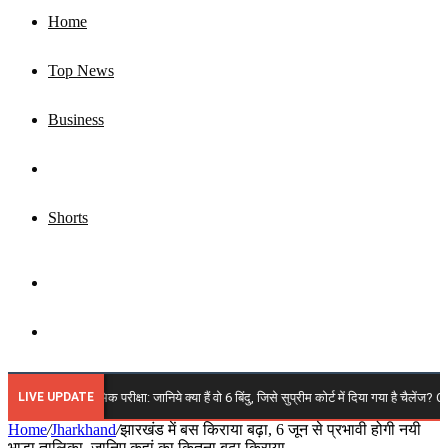
Home
Top News
Business
Jharkhand
Shorts
Sidebar
Search
for
LIVE UPDATE
 14वीं प्रारंभिक परीक्षा: जानिये क्या हैं वो 6 बिंदु, जिसे सुप्रीम कोर्ट में दिया गया है चैलेंज? OMR 
Home
/
Jharkhand
/
झारखंड में बस किराया बढ़ा, 6 जून से प्रभावी होगी नयी
भाड़ा तालिका, जानिए कहां का कितना बढ़ा किराया