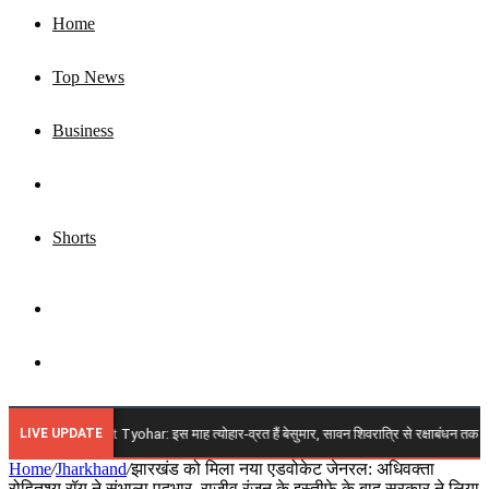
Home
Top News
Business
Jharkhand
Shorts
Sidebar
Search
for
LIVE UPDATE
t 2026 Vrat Tyohar: इस माह त्योहार-व्रत हैं बेसुमार, सावन शिवरात्रि से रक्षाबंधन तक अगस्त में आए
Home
/
Jharkhand
/
झारखंड को मिला नया एडवोकेट जेनरल: अधिवक्ता
रोहितश्य रॉय ने संभाला पदभार, राजीव रंजन के इस्तीफे के बाद सरकार ने लिया