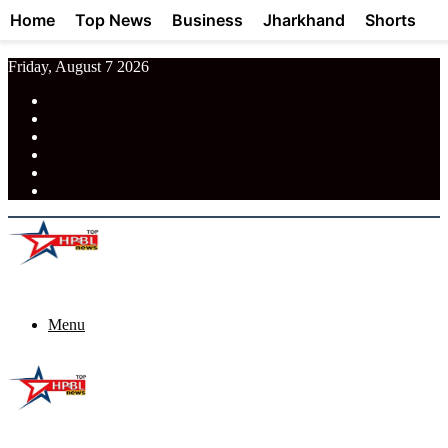
Home
Top News
Business
Jharkhand
Shorts
Friday, August 7 2026
RSS
Facebook
Pinterest
LinkedIn
Tumblr
News
Menu