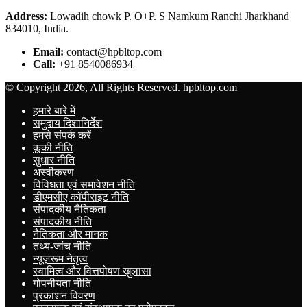
Address:
Lowadih chowk P. O+P. S Namkum Ranchi Jharkhand
834010, India.
Email:
contact@hpbltop.com
Call:
+91 8540086934
© Copyright 2026, All Rights Reserved. hpbltop.com
हमारे बारे में
समुदाय दिशानिर्देश
हमसे संपर्क करें
कूकी नीति
सुधार नीति
अस्वीकरण
विविधता एवं समावेशन नीति
डीएमसीए कॉपीराइट नीति
संपादकीय नैतिकता
संपादकीय नीति
नैतिकता और मानक
तथ्य-जांच नीति
न्यूज़रूम नेतृत्व
स्वामित्व और वित्तपोषण खुलासा
गोपनीयता नीति
प्रकाशन विवरण