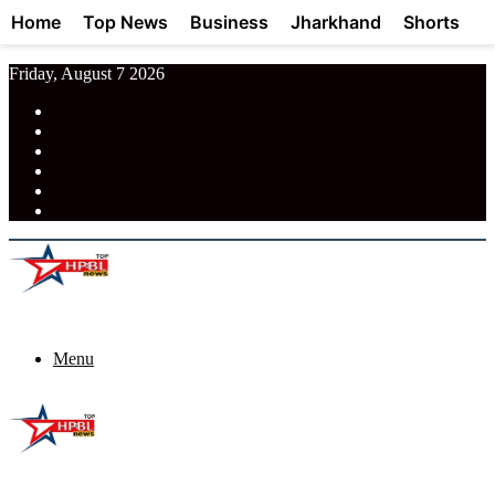
Home
Top News
Business
Jharkhand
Shorts
Friday, August 7 2026
RSS
Facebook
Pinterest
LinkedIn
Tumblr
News
Menu