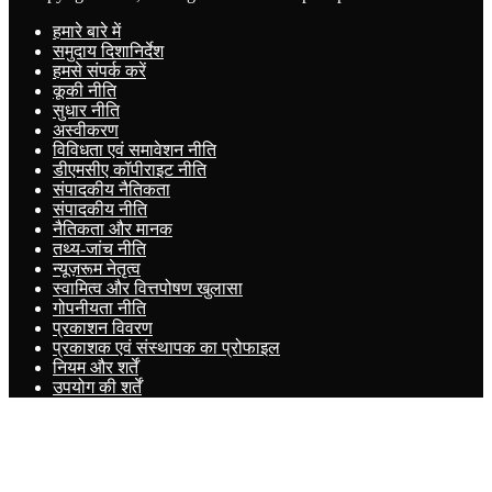
हमारे बारे में
समुदाय दिशानिर्देश
हमसे संपर्क करें
कूकी नीति
सुधार नीति
अस्वीकरण
विविधता एवं समावेशन नीति
डीएमसीए कॉपीराइट नीति
संपादकीय नैतिकता
संपादकीय नीति
नैतिकता और मानक
तथ्य-जांच नीति
न्यूज़रूम नेतृत्व
स्वामित्व और वित्तपोषण खुलासा
गोपनीयता नीति
प्रकाशन विवरण
प्रकाशक एवं संस्थापक का प्रोफाइल
नियम और शर्तें
उपयोग की शर्तें