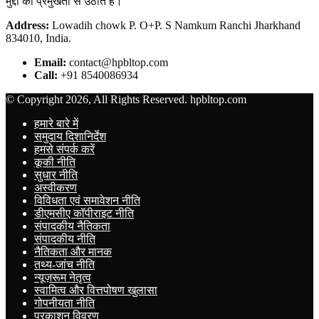
मुद्दों को प्रमुखता से उठाते हैं।
Address:
Lowadih chowk P. O+P. S Namkum Ranchi Jharkhand
834010, India.
Email:
contact@hpbltop.com
Call:
+91 8540086934
© Copyright 2026, All Rights Reserved. hpbltop.com
हमारे बारे में
समुदाय दिशानिर्देश
हमसे संपर्क करें
कूकी नीति
सुधार नीति
अस्वीकरण
विविधता एवं समावेशन नीति
डीएमसीए कॉपीराइट नीति
संपादकीय नैतिकता
संपादकीय नीति
नैतिकता और मानक
तथ्य-जांच नीति
न्यूज़रूम नेतृत्व
स्वामित्व और वित्तपोषण खुलासा
गोपनीयता नीति
प्रकाशन विवरण