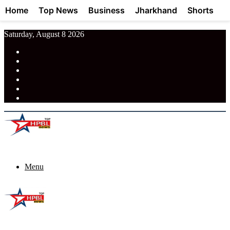
Home
Top News
Business
Jharkhand
Shorts
Saturday, August 8 2026
RSS
Facebook
Pinterest
LinkedIn
Tumblr
News
Menu