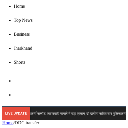
Home
Top News
Business
Jharkhand
Shorts
Sidebar
Search
for
LIVE UPDATE
🔴 झारखंड चार पुलिसकर्मी सस्पेंड: लापरवाही मामले में बड़ा एक्शन, दो दारोगा सहित चार पुलिसकर्मी ह
Home
/
DDC transfer