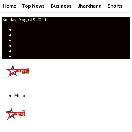
Home
Top News
Business
Jharkhand
Shorts
Sunday, August 9 2026
RSS
Facebook
Pinterest
LinkedIn
Tumblr
News
Menu