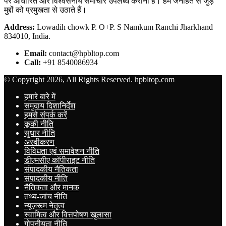
पर आधारित और विश्वसनीय समाचार उपलब्ध कराना है। हम जनहित से जुड़े
मुद्दों को प्रमुखता से उठाते हैं।
Address:
Lowadih chowk P. O+P. S Namkum Ranchi Jharkhand
834010, India.
Email:
contact@hpbltop.com
Call:
+91 8540086934
© Copyright 2026, All Rights Reserved. hpbltop.com
हमारे बारे में
समुदाय दिशानिर्देश
हमसे संपर्क करें
कूकी नीति
सुधार नीति
अस्वीकरण
विविधता एवं समावेशन नीति
डीएमसीए कॉपीराइट नीति
संपादकीय नैतिकता
संपादकीय नीति
नैतिकता और मानक
तथ्य-जांच नीति
न्यूज़रूम नेतृत्व
स्वामित्व और वित्तपोषण खुलासा
गोपनीयता नीति