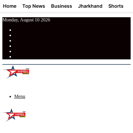
Home
Top News
Business
Jharkhand
Shorts
Monday, August 10 2026
RSS
Facebook
Pinterest
LinkedIn
Tumblr
News
Menu