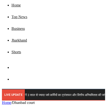
Home
Top News
Business
Jharkhand
Shorts
Sidebar
Search
for
LIVE UPDATE
🔴 JSLPS में कब होगी 3 साल से ज्यादा जमे कर्मियों का ट्रांसफर और वित्तीय अनियमितता की जांच? कर्म
Home
/
Dhanbad court