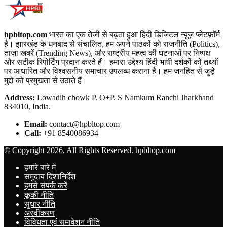
hpbltop.com
भारत का एक तेजी से बढ़ता हुआ हिंदी डिजिटल न्यूज़ प्लेटफ़ॉर्म
है। झारखंड के धनबाद से संचालित, हम अपने पाठकों को राजनीति (Politics),
ताज़ा खबरें (Trending News), और राष्ट्रीय महत्व की घटनाओं पर निष्पक्ष
और सटीक रिपोर्टिंग प्रदान करते हैं। हमारा उद्देश्य हिंदी भाषी दर्शकों को तथ्यों
पर आधारित और विश्वसनीय समाचार उपलब्ध कराना है। हम जनहित से जुड़े
मुद्दों को प्रमुखता से उठाते हैं।
Address:
Lowadih chowk P. O+P. S Namkum Ranchi Jharkhand
834010, India.
Email:
contact@hpbltop.com
Call:
+91 8540086934
© Copyright 2026, All Rights Reserved. hpbltop.com
हमारे बारे में
समुदाय दिशानिर्देश
हमसे संपर्क करें
कूकी नीति
सुधार नीति
अस्वीकरण
विविधता एवं समावेशन नीति