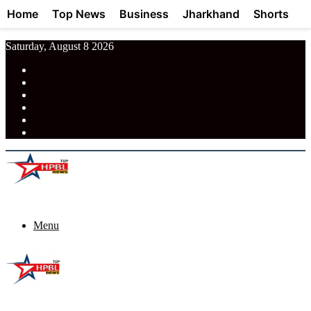
Home
Top News
Business
Jharkhand
Shorts
Saturday, August 8 2026
RSS
Facebook
Pinterest
LinkedIn
Tumblr
News
Menu