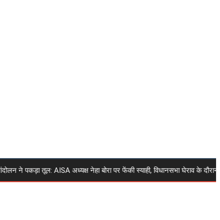
 पकड़ा तूल: AISA अध्यक्ष नेहा बोरा पर फेंकी स्याही, विधानसभा घेराव के दौरान घटना, न