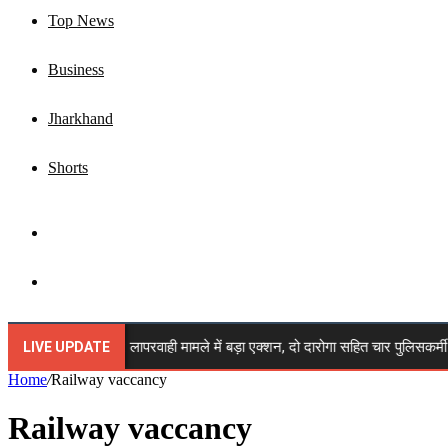
Top News
Business
Jharkhand
Shorts
Sidebar
Search
for
पुलिसकर्मी सस्पेंड: लापरवाही मामले में बड़ा एक्शन, दो दारोगा सहित चार पुलिसकर्मी हुए
LIVE UPDATE
Home
/
Railway vaccancy
Railway vaccancy