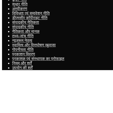
सुधार नीति
अस्वीकरण
विविधता एवं समावेशन नीति
डीएमसीए कॉपीराइट नीति
संपादकीय नैतिकता
संपादकीय नीति
नैतिकता और मानक
तथ्य-जांच नीति
न्यूज़रूम नेतृत्व
स्वामित्व और वित्तपोषण खुलासा
गोपनीयता नीति
प्रकाशन विवरण
प्रकाशक एवं संस्थापक का प्रोफाइल
नियम और शर्तें
उपयोग की शर्तें