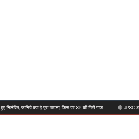
 निलंबित, जानिये क्या है पूरा मामला, जिस पर SP की गिरी गाज
🔴 JPSC आंदोलन ने