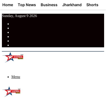
Home
Top News
Business
Jharkhand
Shorts
Sunday, August 9 2026
RSS
Facebook
Pinterest
LinkedIn
Tumblr
News
Menu