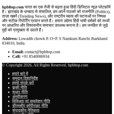
hpbltop.com
भारत का एक तेजी से बढ़ता हुआ हिंदी डिजिटल न्यूज़ प्लेटफ़ॉर्म
है। झारखंड के धनबाद से संचालित, हम अपने पाठकों को राजनीति (Politics),
ताज़ा खबरें (Trending News), और राष्ट्रीय महत्व की घटनाओं पर निष्पक्ष
और सटीक रिपोर्टिंग प्रदान करते हैं। हमारा उद्देश्य हिंदी भाषी दर्शकों को तथ्यों
पर आधारित और विश्वसनीय समाचार उपलब्ध कराना है। हम जनहित से जुड़े
मुद्दों को प्रमुखता से उठाते हैं।
Address:
Lowadih chowk P. O+P. S Namkum Ranchi Jharkhand
834010, India.
Email:
contact@hpbltop.com
Call:
+91 8540086934
© Copyright 2026, All Rights Reserved. hpbltop.com
हमारे बारे में
समुदाय दिशानिर्देश
हमसे संपर्क करें
कूकी नीति
सुधार नीति
अस्वीकरण
विविधता एवं समावेशन नीति
डीएमसीए कॉपीराइट नीति
संपादकीय नैतिकता