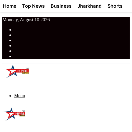
Home
Top News
Business
Jharkhand
Shorts
Monday, August 10 2026
RSS
Facebook
Pinterest
LinkedIn
Tumblr
News
Menu