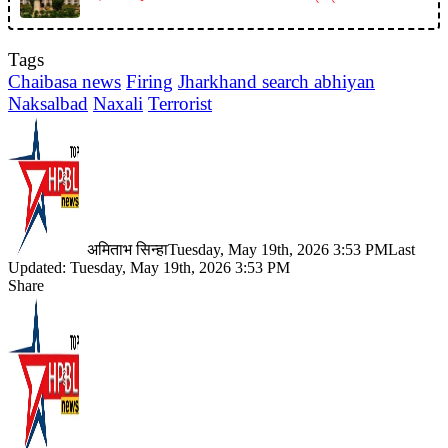
Tags
Chaibasa news
Firing
Jharkhand search abhiyan
Naksalbad
Naxali
Terrorist
अमिताभ सिन्हा
Tuesday, May 19th, 2026 3:53 PM
Last
Updated: Tuesday, May 19th, 2026 3:53 PM
Share
Facebook
X
LinkedIn
Pinterest
WhatsApp
Telegram