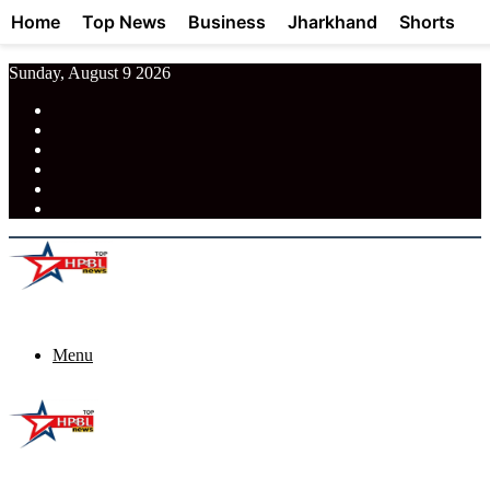
Home
Top News
Business
Jharkhand
Shorts
Sunday, August 9 2026
RSS
Facebook
Pinterest
LinkedIn
Tumblr
News
Menu