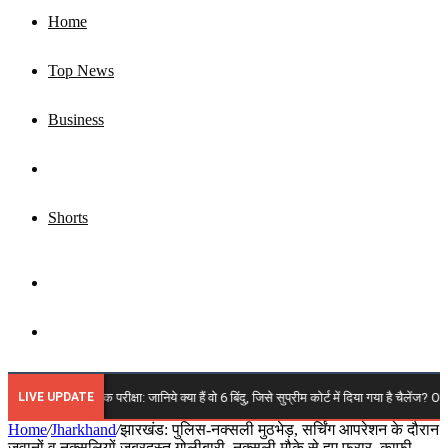
Home
Top News
Business
Jharkhand
Shorts
Sidebar
Search
for
LIVE UPDATE
14वीं प्रारंभिक परीक्षा: जानिये क्या हैं वो 6 बिंदु, जिसे सुप्रीम कोर्ट में दिया गया है चैलेंज? OMR 
Home
/
Jharkhand
/
झारखंड: पुलिस-नक्सली मुठभेड़, सर्चिंग आपरेशन के दौरान
जवानों व नक्सलियों जबरदस्त गोलीबारी, नक्सली मौके से हुए फरार, काफी