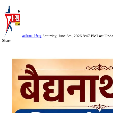
अमिताभ सिन्हा
Saturday, June 6th, 2026 8:47 PM
Last Upda
Share
Facebook
X
LinkedIn
Pinterest
WhatsApp
Telegram