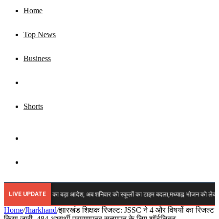
Home
Top News
Business
Jharkhand
Shorts
Sidebar
Search
for
LIVE UPDATE
किंग: शिक्षा विभाग का बड़ा आदेश, अब शनिवार को स्कूलों का टाइम बदला,मध्याह्न भोजन को लेकर भी 
Home
/
Jharkhand
/
झारखंड शिक्षक रिजल्ट: JSSC ने 4 और विषयों का रिजल्ट
किया जारी, 484 अभ्यर्थी प्रमाणपत्र सत्यापन के लिए शॉर्टलिस्ट