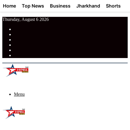
Home
Top News
Business
Jharkhand
Shorts
Thursday, August 6 2026
RSS
Facebook
Pinterest
LinkedIn
Tumblr
News
Menu