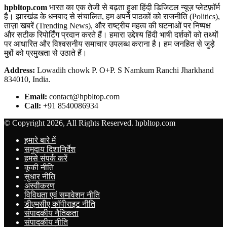
hpbltop.com
भारत का एक तेजी से बढ़ता हुआ हिंदी डिजिटल न्यूज़ प्लेटफ़ॉर्म
है। झारखंड के धनबाद से संचालित, हम अपने पाठकों को राजनीति (Politics),
ताज़ा खबरें (Trending News), और राष्ट्रीय महत्व की घटनाओं पर निष्पक्ष
और सटीक रिपोर्टिंग प्रदान करते हैं। हमारा उद्देश्य हिंदी भाषी दर्शकों को तथ्यों
पर आधारित और विश्वसनीय समाचार उपलब्ध कराना है। हम जनहित से जुड़े
मुद्दों को प्रमुखता से उठाते हैं।
Address:
Lowadih chowk P. O+P. S Namkum Ranchi Jharkhand
834010, India.
Email:
contact@hpbltop.com
Call:
+91 8540086934
© Copyright 2026, All Rights Reserved. hpbltop.com
हमारे बारे में
समुदाय दिशानिर्देश
हमसे संपर्क करें
कूकी नीति
सुधार नीति
अस्वीकरण
विविधता एवं समावेशन नीति
डीएमसीए कॉपीराइट नीति
संपादकीय नैतिकता
संपादकीय नीति