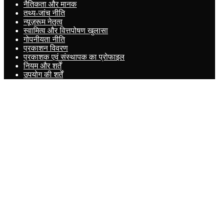
नैतिकता और मानक
तथ्य-जांच नीति
न्यूज़रूम नेतृत्व
स्वामित्व और वित्तपोषण खुलासा
गोपनीयता नीति
प्रकाशन विवरण
प्रकाशक एवं संस्थापक का प्रोफाइल
नियम और शर्तें
उपयोग की शर्तें