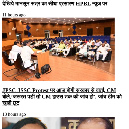
देखिये मानसून सत्र का सीधा प्रसारण HPBL न्यूज पर
11 hours ago
JPSC-JSSC Protest पर आज होगी सरकार से वार्ता, CM
बोले,’जरूरत पड़ी तो CM हाउस तक की जांच हो’, जांच टीम को
खुली छूट
13 hours ago