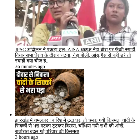
JPSC आंदोलन ने पकड़ा तूल: AISA अध्यक्ष नेहा बोरा पर फेंकी स्याही,
विधानसभा घेराव के दौरान घटना, नेहा बोली, आंसू गैस से नहीं डरे तो
स्याही क्या चीज है..
36 minutes ago
झारखंड में चमत्कार : बारिश में टूटा घर, तो चमक गयी किस्मत, चांदी के
सिक्कों से भरा मटका टूटकर बिखरा, चौंधिया गयी सभी की आंखें,
रातोंरात बदल गई परिवार की किस्मत!
3 hours ago