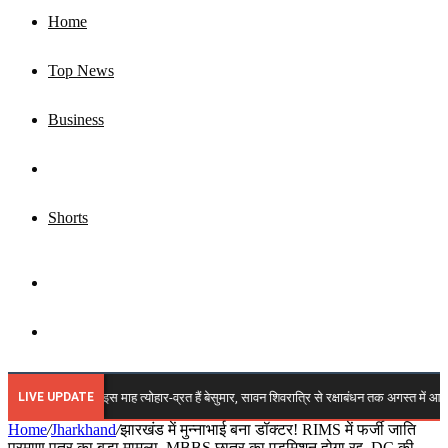
Home
Top News
Business
Jharkhand
Shorts
Sidebar
Search
for
LIVE UPDATE
Tyohar: इस माह त्योहार-व्रत हैं बेसुमार, सावन शिवरात्रि से रक्षाबंधन तक अगस्त में आएंगे ये बड़े 
Home
/
Jharkhand
/
झारखंड में मुन्नाभाई बना डॉक्टर! RIMS में फर्जी जाति
प्रमाण पत्र का बड़ा मामला, MBBS छात्र का एडमिशन होगा रद्द, DC की