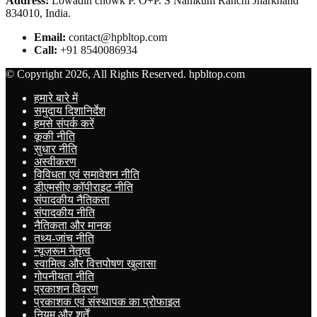
Address:
Lowadih chowk P. O+P. S Namkum Ranchi Jharkhand
834010, India.
Email:
contact@hpbltop.com
Call:
+91 8540086934
© Copyright 2026, All Rights Reserved. hpbltop.com
हमारे बारे में
समुदाय दिशानिर्देश
हमसे संपर्क करें
कूकी नीति
सुधार नीति
अस्वीकरण
विविधता एवं समावेशन नीति
डीएमसीए कॉपीराइट नीति
संपादकीय नैतिकता
संपादकीय नीति
नैतिकता और मानक
तथ्य-जांच नीति
न्यूज़रूम नेतृत्व
स्वामित्व और वित्तपोषण खुलासा
गोपनीयता नीति
प्रकाशन विवरण
प्रकाशक एवं संस्थापक का प्रोफाइल
नियम और शर्तें