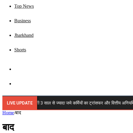
Top News
Business
Jharkhand
Shorts
Sidebar
Search
for
 JSLPS में कब होगी 3 साल से ज्यादा जमे कर्मियों का ट्रांसफर और वित्तीय अनियमितता क
LIVE UPDATE
Home
/
बाद
बाद