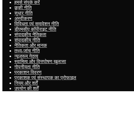
हमसे संपर्क करें
कूकी नीति
सुधार नीति
अस्वीकरण
विविधता एवं समावेशन नीति
डीएमसीए कॉपीराइट नीति
संपादकीय नैतिकता
संपादकीय नीति
नैतिकता और मानक
तथ्य-जांच नीति
न्यूज़रूम नेतृत्व
स्वामित्व और वित्तपोषण खुलासा
गोपनीयता नीति
प्रकाशन विवरण
प्रकाशक एवं संस्थापक का प्रोफाइल
नियम और शर्तें
उपयोग की शर्तें