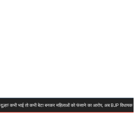
ल्हा! कभी भाई तो कभी बेटा बनकर महिलाओं को फंसाने का आरोप, अब BJP विधायक समधी