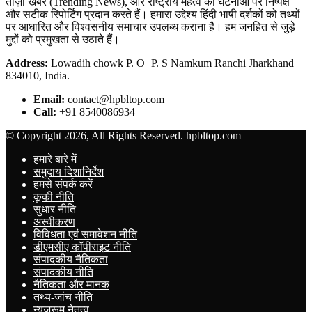
ताज़ा खबरें (Trending News), और राष्ट्रीय महत्व की घटनाओं पर निष्पक्ष
और सटीक रिपोर्टिंग प्रदान करते हैं। हमारा उद्देश्य हिंदी भाषी दर्शकों को तथ्यों
पर आधारित और विश्वसनीय समाचार उपलब्ध कराना है। हम जनहित से जुड़े
मुद्दों को प्रमुखता से उठाते हैं।
Address:
Lowadih chowk P. O+P. S Namkum Ranchi Jharkhand
834010, India.
Email:
contact@hpbltop.com
Call:
+91 8540086934
© Copyright 2026, All Rights Reserved. hpbltop.com
हमारे बारे में
समुदाय दिशानिर्देश
हमसे संपर्क करें
कूकी नीति
सुधार नीति
अस्वीकरण
विविधता एवं समावेशन नीति
डीएमसीए कॉपीराइट नीति
संपादकीय नैतिकता
संपादकीय नीति
नैतिकता और मानक
तथ्य-जांच नीति
न्यूज़रूम नेतृत्व