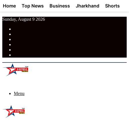
Home
Top News
Business
Jharkhand
Shorts
Sunday, August 9 2026
RSS
Facebook
Pinterest
LinkedIn
Tumblr
News
Menu