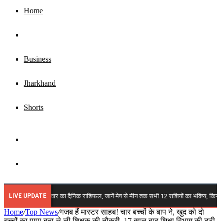
Home
Top News
Business
Jharkhand
Shorts
Sidebar
Search
for
LIVE UPDATE
 राशिफल: रविवार का दैनिक राशिफल, जानें मेष से मीन तक सभी 12 राशियों का भविष्य, किन पर बरसेगी
Home
/
Top News
/
गजब हैं मास्टर साहब! चार बच्चों के बाप ने, खुद को दो
बच्चों का पापा बता ले ली शिक्षक की नौकरी, 17 साल बाद शिक्षा विभाग की टूटी