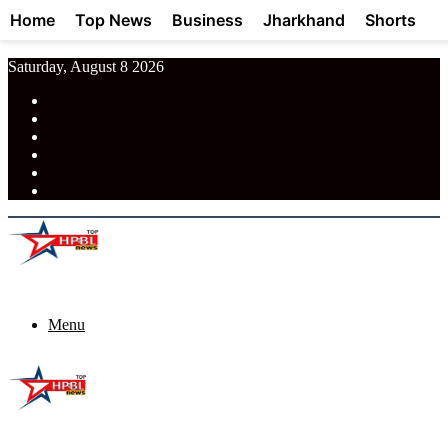
Home
Top News
Business
Jharkhand
Shorts
Saturday, August 8 2026
RSS
Facebook
Pinterest
LinkedIn
Tumblr
News
Menu