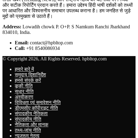
और सटीक रिपोर्टिंग प्रदान करते हैं। हमारा उद्देश्य हिंदी भाषी दर्शकों को तथ्यों
पर आधारित और विश्वसनीय समाचार उपलब्ध कराना है। हम जनहित से जुड़े
मुद्दों को प्रमुखता से उठाते हैं।
Address:
Lowadih chowk P. O+P. S Namkum Ranchi Jharkhand
834010, India.
Email:
contact@hpbltop.com
Call:
+91 8540086934
© Copyright 2026, All Rights Reserved. hpbltop.com
हमारे बारे में
समुदाय दिशानिर्देश
हमसे संपर्क करें
कूकी नीति
सुधार नीति
अस्वीकरण
विविधता एवं समावेशन नीति
डीएमसीए कॉपीराइट नीति
संपादकीय नैतिकता
संपादकीय नीति
नैतिकता और मानक
तथ्य-जांच नीति
न्यूज़रूम नेतृत्व