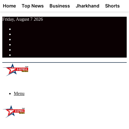
Home
Top News
Business
Jharkhand
Shorts
Friday, August 7 2026
RSS
Facebook
Pinterest
LinkedIn
Tumblr
News
Menu