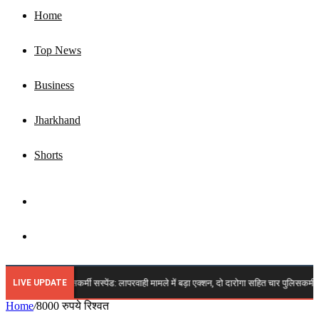
Home
Top News
Business
Jharkhand
Shorts
Sidebar
Search
for
LIVE UPDATE
🔴 झारखंड चार पुलिसकर्मी सस्पेंड: लापरवाही मामले में बड़ा एक्शन, दो दारोगा सहित चार पुलिसकर्मी हु
Home
/
8000 रुपये रिश्वत