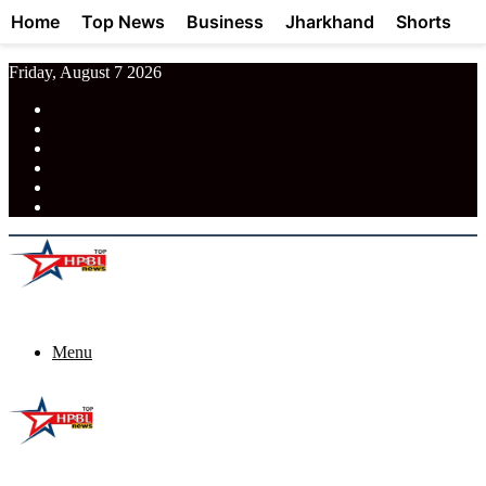
Home
Top News
Business
Jharkhand
Shorts
Friday, August 7 2026
RSS
Facebook
Pinterest
LinkedIn
Tumblr
News
Menu