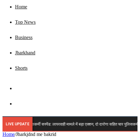
Home
Top News
Business
Jharkhand
Shorts
Sidebar
Search
for
LIVE UPDATE
🔴 झारखंड चार पुलिसकर्मी सस्पेंड: लापरवाही मामले में बड़ा एक्शन, दो दारोगा सहित चार पुलिसकर्मी ह
Home
/
Jharkjdnd me bakrid