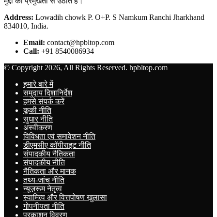
मुद्दों को प्रमुखता से उठाते हैं।
Address:
Lowadih chowk P. O+P. S Namkum Ranchi Jharkhand
834010, India.
Email:
contact@hpbltop.com
Call:
+91 8540086934
© Copyright 2026, All Rights Reserved. hpbltop.com
हमारे बारे में
समुदाय दिशानिर्देश
हमसे संपर्क करें
कूकी नीति
सुधार नीति
अस्वीकरण
विविधता एवं समावेशन नीति
डीएमसीए कॉपीराइट नीति
संपादकीय नैतिकता
संपादकीय नीति
नैतिकता और मानक
तथ्य-जांच नीति
न्यूज़रूम नेतृत्व
स्वामित्व और वित्तपोषण खुलासा
गोपनीयता नीति
प्रकाशन विवरण