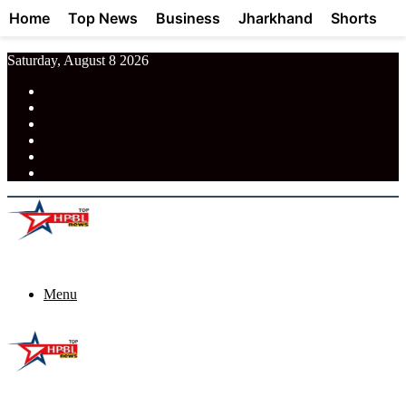
Home
Top News
Business
Jharkhand
Shorts
Saturday, August 8 2026
RSS
Facebook
Pinterest
LinkedIn
Tumblr
News
Menu