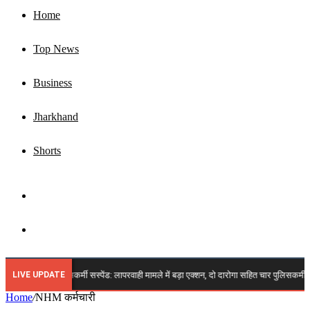
Home
Top News
Business
Jharkhand
Shorts
Sidebar
Search
for
LIVE UPDATE
🔴 झारखंड चार पुलिसकर्मी सस्पेंड: लापरवाही मामले में बड़ा एक्शन, दो दारोगा सहित चार पुलिसकर्मी हु
Home
/
NHM कर्मचारी