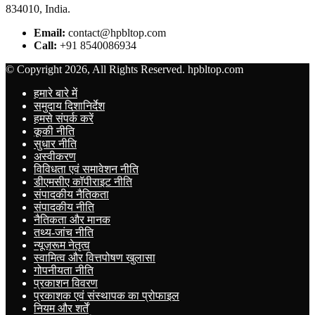
834010, India.
Email:
contact@hpbltop.com
Call:
+91 8540086934
© Copyright 2026, All Rights Reserved. hpbltop.com
हमारे बारे में
समुदाय दिशानिर्देश
हमसे संपर्क करें
कूकी नीति
सुधार नीति
अस्वीकरण
विविधता एवं समावेशन नीति
डीएमसीए कॉपीराइट नीति
संपादकीय नैतिकता
संपादकीय नीति
नैतिकता और मानक
तथ्य-जांच नीति
न्यूज़रूम नेतृत्व
स्वामित्व और वित्तपोषण खुलासा
गोपनीयता नीति
प्रकाशन विवरण
प्रकाशक एवं संस्थापक का प्रोफाइल
नियम और शर्तें