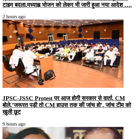
टाइम बदला,मध्याह्न भोजन को लेकर भी जारी हुआ नया आदेश ….
2 hours ago
JPSC-JSSC Protest पर आज होगी सरकार से वार्ता, CM
बोले,’जरूरत पड़ी तो CM हाउस तक की जांच हो’, जांच टीम को
खुली छूट
9 hours ago