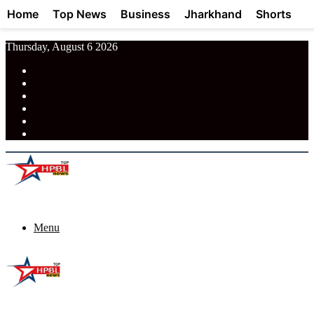
Home
Top News
Business
Jharkhand
Shorts
Thursday, August 6 2026
RSS
Facebook
Pinterest
LinkedIn
Tumblr
News
Menu