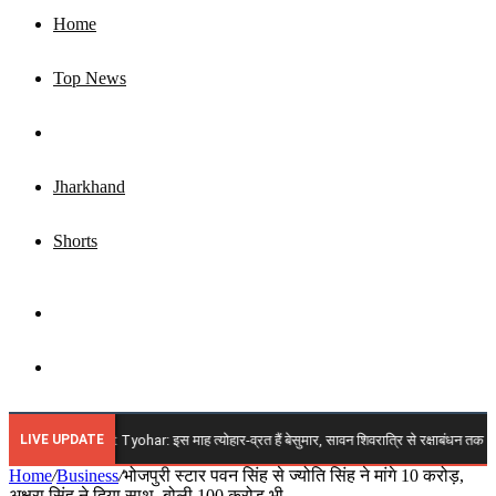
Home
Top News
Business
Jharkhand
Shorts
Sidebar
Search
for
LIVE UPDATE
 2026 Vrat Tyohar: इस माह त्योहार-व्रत हैं बेसुमार, सावन शिवरात्रि से रक्षाबंधन तक अगस्त में आएं
Home
/
Business
/
भोजपुरी स्टार पवन सिंह से ज्योति सिंह ने मांगे 10 करोड़,
अक्षरा सिंह ने दिया साथ, बोली 100 करोड़ भी…