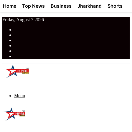
Home
Top News
Business
Jharkhand
Shorts
Friday, August 7 2026
RSS
Facebook
Pinterest
LinkedIn
Tumblr
News
Menu