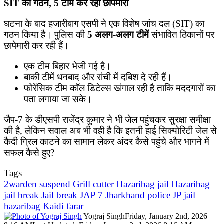
SIT का गठन, 5 टीमें कर रहीं छापेमारी
घटना के बाद हजारीबाग एसपी ने एक विशेष जांच दल (SIT) का
गठन किया है। पुलिस की
5 अलग-अलग टीमें
संभावित ठिकानों पर
छापेमारी कर रही हैं।
​एक टीम बिहार भेजी गई है।
​बाकी टीमें धनबाद और रांची में दबिश दे रही हैं।
​फोरेंसिक टीम कॉल डिटेल्स खंगाल रही है ताकि मददगारों का
पता लगाया जा सके।
​जैप-7 के डीएसपी राजेंद्र कुमार ने भी जेल पहुंचकर सुरक्षा समीक्षा
की है, लेकिन सवाल अब भी वही है कि इतनी हाई सिक्योरिटी जेल से
कैदी ग्रिल काटने का सामान लेकर अंदर कैसे पहुंचे और भागने में
सफल कैसे हुए?
Tags
2warden suspend
Grill cutter
Hazaribag jail
Hazaribag
jail break
Jail break
JAP 7
Jharkhand police
JP jail
hazaribag
Kaidi farar
Yograj Singh
Friday, January 2nd, 2026