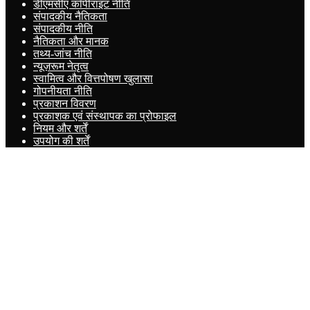
डीएमसीए कॉपीराइट नीति
संपादकीय नैतिकता
संपादकीय नीति
नैतिकता और मानक
तथ्य-जांच नीति
न्यूज़रूम नेतृत्व
स्वामित्व और वित्तपोषण खुलासा
गोपनीयता नीति
प्रकाशन विवरण
प्रकाशक एवं संस्थापक का प्रोफाइल
नियम और शर्तें
उपयोग की शर्तें