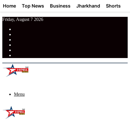
Home
Top News
Business
Jharkhand
Shorts
Friday, August 7 2026
RSS
Facebook
Pinterest
LinkedIn
Tumblr
News
Menu