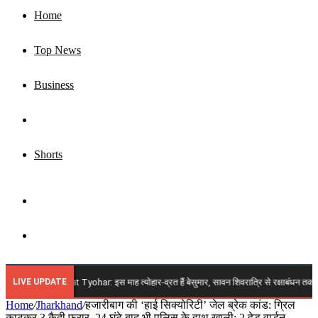
Home
Top News
Business
Jharkhand
Shorts
Sidebar
Search
for
LIVE UPDATE
ugust 2026 Vrat Tyohar: इस माह त्योहार-व्रत हैं बेसुमार, सावन शिवरात्रि से रक्षाबंधन तक अगस्त में
Home
/
Jharkhand
/
हजारीबाग की ‘हाई सिक्योरिटी’ जेल ब्रेक कांड: ग्रिल
काटकर 3 कैदी फरार, 24 घंटे बाद भी पुलिस के हाथ खाली; 2 हेड वार्डन