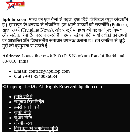
hpbltop.com
भारत का एक तेजी से बढ़ता हुआ हिंदी डिजिटल न्यूज़ प्लेटफ़ॉर्म
है। झारखंड के धनबाद से संचालित, हम अपने पाठकों को राजनीति (Politics),
ताज़ा खबरें (Trending News), और राष्ट्रीय महत्व की घटनाओं पर निष्पक्ष
और सटीक रिपोर्टिंग प्रदान करते हैं। हमारा उद्देश्य हिंदी भाषी दर्शकों को तथ्यों
पर आधारित और विश्वसनीय समाचार उपलब्ध कराना है। हम जनहित से जुड़े
मुद्दों को प्रमुखता से उठाते हैं।
Address:
Lowadih chowk P. O+P. S Namkum Ranchi Jharkhand
834010, India.
Email:
contact@hpbltop.com
Call:
+91 8540086934
© Copyright 2026, All Rights Reserved. hpbltop.com
हमारे बारे में
समुदाय दिशानिर्देश
हमसे संपर्क करें
कूकी नीति
सुधार नीति
अस्वीकरण
विविधता एवं समावेशन नीति