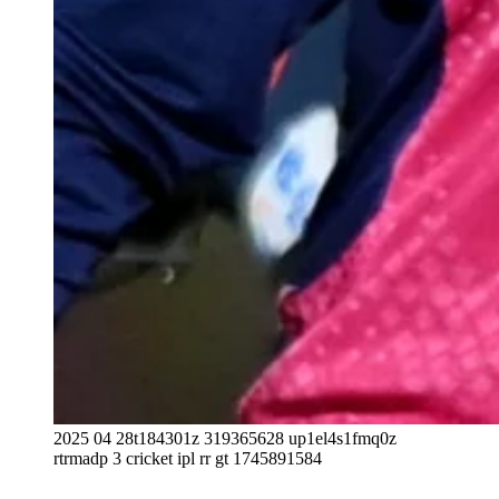
2025 04 28t184301z 319365628 up1el4s1fmq0z
rtrmadp 3 cricket ipl rr gt 1745891584