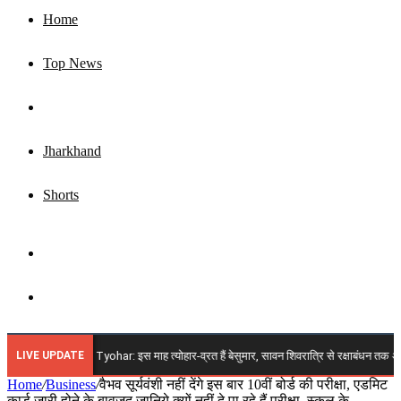
Home
Top News
Business
Jharkhand
Shorts
Sidebar
Search
for
LIVE UPDATE
 2026 Vrat Tyohar: इस माह त्योहार-व्रत हैं बेसुमार, सावन शिवरात्रि से रक्षाबंधन तक अगस्त में आएंग
Home
/
Business
/
वैभव सूर्यवंशी नहीं देंगे इस बार 10वीं बोर्ड की परीक्षा, एडमिट
कार्ड जारी होने के बावजूद जानिये क्यों नहीं दे पा रहे हैं परीक्षा, स्कूल के