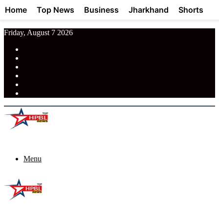
Home
Top News
Business
Jharkhand
Shorts
Friday, August 7 2026
RSS
Facebook
Pinterest
LinkedIn
Tumblr
News
Menu