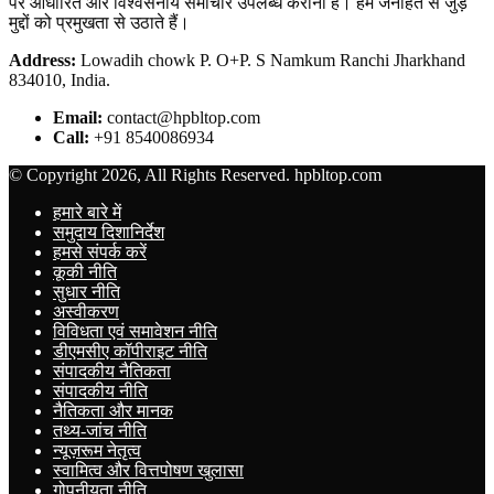
पर आधारित और विश्वसनीय समाचार उपलब्ध कराना है। हम जनहित से जुड़े
मुद्दों को प्रमुखता से उठाते हैं।
Address:
Lowadih chowk P. O+P. S Namkum Ranchi Jharkhand
834010, India.
Email:
contact@hpbltop.com
Call:
+91 8540086934
© Copyright 2026, All Rights Reserved. hpbltop.com
हमारे बारे में
समुदाय दिशानिर्देश
हमसे संपर्क करें
कूकी नीति
सुधार नीति
अस्वीकरण
विविधता एवं समावेशन नीति
डीएमसीए कॉपीराइट नीति
संपादकीय नैतिकता
संपादकीय नीति
नैतिकता और मानक
तथ्य-जांच नीति
न्यूज़रूम नेतृत्व
स्वामित्व और वित्तपोषण खुलासा
गोपनीयता नीति