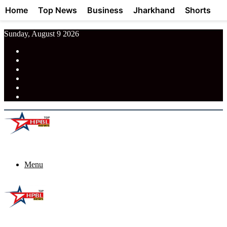
Home
Top News
Business
Jharkhand
Shorts
Sunday, August 9 2026
RSS
Facebook
Pinterest
LinkedIn
Tumblr
News
Menu