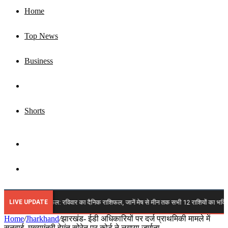
Home
Top News
Business
Jharkhand
Shorts
Sidebar
Search
for
LIVE UPDATE
्त 2026 राशिफल: रविवार का दैनिक राशिफल, जानें मेष से मीन तक सभी 12 राशियों का भविष्य, किन पर
Home
/
Jharkhand
/
झारखंड- ईडी अधिकारियों पर दर्ज प्राथमिकी मामले में
सुनवाई, मुख्यमंत्री हेमंत सोरेन पर कोर्ट ने लगाया जुर्माना