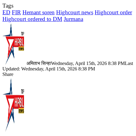
Tags
ED
FIR
Hemant soren
Highcourt news
Highcourt order
Highcourt ordered to DM
Jurmana
अमिताभ सिन्हा
Wednesday, April 15th, 2026 8:38 PM
Last
Updated: Wednesday, April 15th, 2026 8:38 PM
Share
Facebook
X
LinkedIn
Pinterest
WhatsApp
Telegram