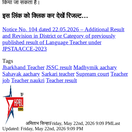
किया जा सकता है।
इस लिंक को क्लिक कर देखें रिजल्ट…
Notice No. 104 dated 22.05.2026 – Additional Result
and Revision in District or Category of previously
published result of Language Teacher under
JPSTAACCE-2023
Tags
Jharkhand Teacher
JSSC result
Madhymik aachary
Sahayak aachary
Sarkari teacher
Supream court
Teacher
job
Teacher naukri
Teacher result
अमिताभ सिन्हा
Friday, May 22nd, 2026 9:09 PM
Last
Updated: Friday, May 22nd, 2026 9:09 PM