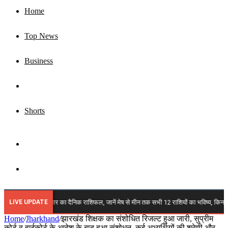
Home
Top News
Business
Jharkhand
Shorts
Sidebar
Search
for
LIVE UPDATE
राशिफल: रविवार का दैनिक राशिफल, जानें मेष से मीन तक सभी 12 राशियों का भविष्य, किन पर बरसेगी 
Home
/
Jharkhand
/
झारखंड शिक्षक का संशोधित रिजल्ट हुआ जारी, सुप्रीम
कोर्ट व हाईकोर्ट के आदेश के बाद हुआ संशोधन, कई अभ्यर्थियों की श्रेणी और