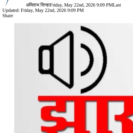
अमिताभ सिन्हा
Friday, May 22nd, 2026 9:09 PM
Last
Updated: Friday, May 22nd, 2026 9:09 PM
Share
Facebook
X
LinkedIn
Pinterest
WhatsApp
Telegram