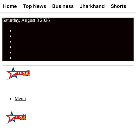
Home
Top News
Business
Jharkhand
Shorts
Saturday, August 8 2026
RSS
Facebook
Pinterest
LinkedIn
Tumblr
News
Menu