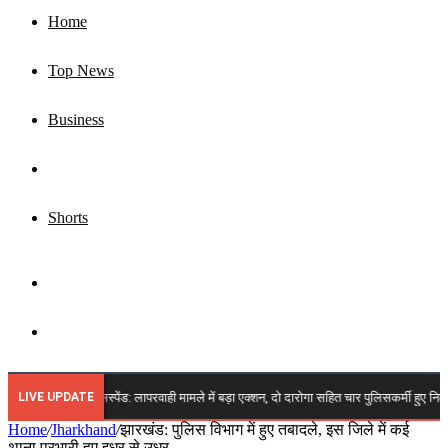
Home
Top News
Business
Jharkhand
Shorts
Sidebar
Search
for
LIVE UPDATE
ार पुलिसकर्मी सस्पेंड: लापरवाही मामले में बड़ा एक्शन, दो दारोगा सहित चार पुलिसकर्मी हुए निलंबित,
Home
/
Jharkhand
/
झारखंड: पुलिस विभाग में हुए तबादले, इस जिले में कई
थाना प्रभारी हुए इधर से उधर