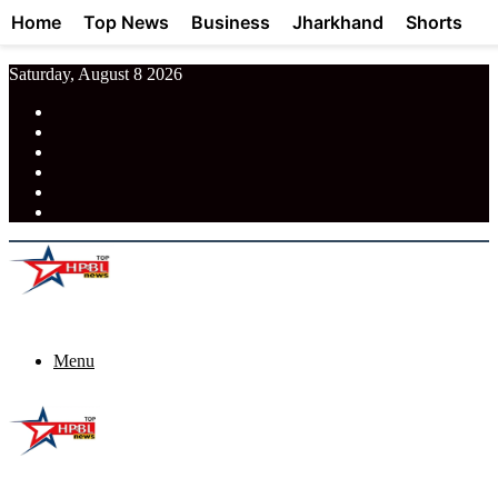
Home
Top News
Business
Jharkhand
Shorts
Saturday, August 8 2026
RSS
Facebook
Pinterest
LinkedIn
Tumblr
News
Menu