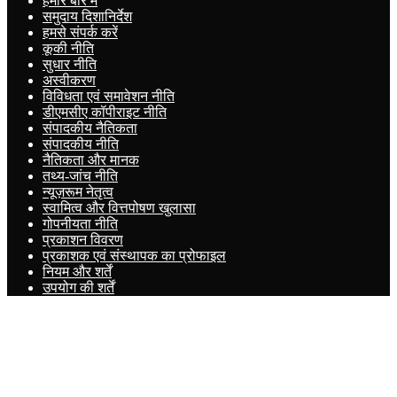
हमारे बारे में
समुदाय दिशानिर्देश
हमसे संपर्क करें
कूकी नीति
सुधार नीति
अस्वीकरण
विविधता एवं समावेशन नीति
डीएमसीए कॉपीराइट नीति
संपादकीय नैतिकता
संपादकीय नीति
नैतिकता और मानक
तथ्य-जांच नीति
न्यूज़रूम नेतृत्व
स्वामित्व और वित्तपोषण खुलासा
गोपनीयता नीति
प्रकाशन विवरण
प्रकाशक एवं संस्थापक का प्रोफाइल
नियम और शर्तें
उपयोग की शर्तें