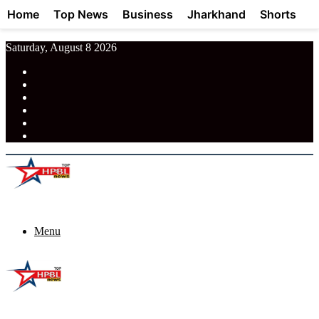
Home
Top News
Business
Jharkhand
Shorts
Saturday, August 8 2026
RSS
Facebook
Pinterest
LinkedIn
Tumblr
News
Menu