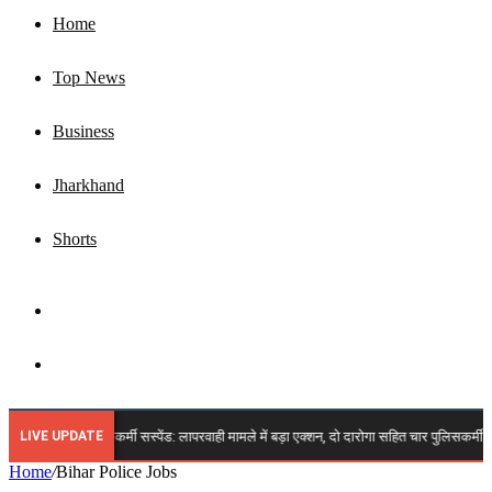
Home
Top News
Business
Jharkhand
Shorts
Sidebar
Search
for
LIVE UPDATE
🔴 झारखंड चार पुलिसकर्मी सस्पेंड: लापरवाही मामले में बड़ा एक्शन, दो दारोगा सहित चार पुलिसकर्मी हु
Home
/
Bihar Police Jobs