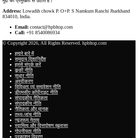
मुद्दों को प्रमुखता से उठाते हैं।
Address:
Lowadih chowk P. O+P. S Namkum Ranchi Jharkhand
834010, India.
Email:
contact@hpbltop.com
Call:
+91 8540086934
© Copyright 2026, All Rights Reserved. hpbltop.com
हमारे बारे में
समुदाय दिशानिर्देश
हमसे संपर्क करें
कूकी नीति
सुधार नीति
अस्वीकरण
विविधता एवं समावेशन नीति
डीएमसीए कॉपीराइट नीति
संपादकीय नैतिकता
संपादकीय नीति
नैतिकता और मानक
तथ्य-जांच नीति
न्यूज़रूम नेतृत्व
स्वामित्व और वित्तपोषण खुलासा
गोपनीयता नीति
प्रकाशन विवरण