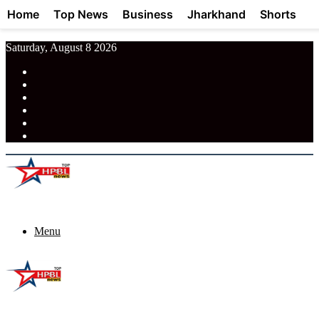
Home
Top News
Business
Jharkhand
Shorts
Saturday, August 8 2026
RSS
Facebook
Pinterest
LinkedIn
Tumblr
News
Menu