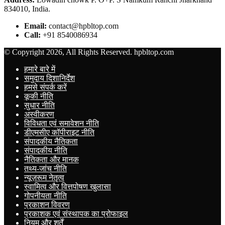
834010, India.
Email:
contact@hpbltop.com
Call:
+91 8540086934
© Copyright 2026, All Rights Reserved. hpbltop.com
हमारे बारे में
समुदाय दिशानिर्देश
हमसे संपर्क करें
कूकी नीति
सुधार नीति
अस्वीकरण
विविधता एवं समावेशन नीति
डीएमसीए कॉपीराइट नीति
संपादकीय नैतिकता
संपादकीय नीति
नैतिकता और मानक
तथ्य-जांच नीति
न्यूज़रूम नेतृत्व
स्वामित्व और वित्तपोषण खुलासा
गोपनीयता नीति
प्रकाशन विवरण
प्रकाशक एवं संस्थापक का प्रोफाइल
नियम और शर्तें