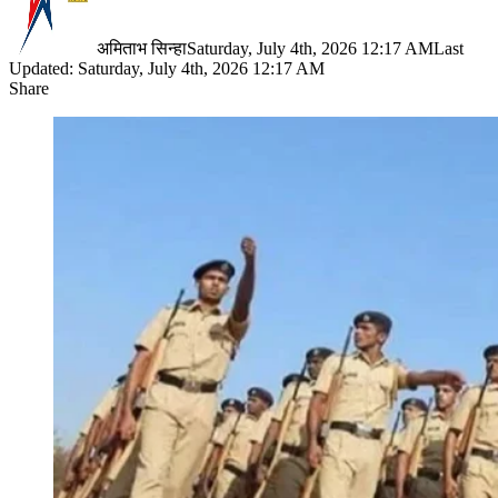
अमिताभ सिन्हा
Saturday, July 4th, 2026 12:17 AM
Last
Updated: Saturday, July 4th, 2026 12:17 AM
Share
Facebook
X
LinkedIn
Pinterest
WhatsApp
Telegram