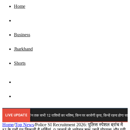
Home
Top News
Business
Jharkhand
Shorts
Sidebar
Search
for
LIVE UPDATE
जानें मेष से मीन तक सभी 12 राशियों का भविष्य, किन पर बरसेगी कृपा, किन्हें रहना होगा सावधान
Home
/
Top News
/
Police SI Recruitment 2026: पुलिस स्पेशल ब्रांच में
SI के पदों पर निकली है भर्तियां, 9 जुलाई से आवेदन शुरू,जानें योग्यता और पूरी