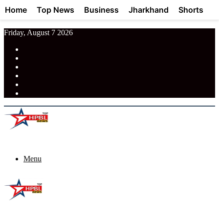
Home
Top News
Business
Jharkhand
Shorts
Friday, August 7 2026
RSS
Facebook
Pinterest
LinkedIn
Tumblr
News
Menu