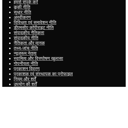
हमसे संपर्क करें
कूकी नीति
सुधार नीति
अस्वीकरण
विविधता एवं समावेशन नीति
डीएमसीए कॉपीराइट नीति
संपादकीय नैतिकता
संपादकीय नीति
नैतिकता और मानक
तथ्य-जांच नीति
न्यूज़रूम नेतृत्व
स्वामित्व और वित्तपोषण खुलासा
गोपनीयता नीति
प्रकाशन विवरण
प्रकाशक एवं संस्थापक का प्रोफाइल
नियम और शर्तें
उपयोग की शर्तें