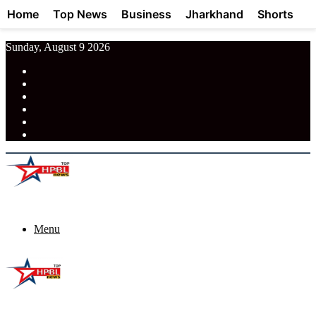
Home
Top News
Business
Jharkhand
Shorts
Sunday, August 9 2026
RSS
Facebook
Pinterest
LinkedIn
Tumblr
News
Menu