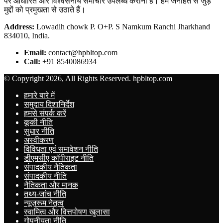
पर आधारित और विश्वसनीय समाचार उपलब्ध कराना है। हम जनहित से जुड़े
मुद्दों को प्रमुखता से उठाते हैं।
Address:
Lowadih chowk P. O+P. S Namkum Ranchi Jharkhand
834010, India.
Email:
contact@hpbltop.com
Call:
+91 8540086934
© Copyright 2026, All Rights Reserved. hpbltop.com
हमारे बारे में
समुदाय दिशानिर्देश
हमसे संपर्क करें
कूकी नीति
सुधार नीति
अस्वीकरण
विविधता एवं समावेशन नीति
डीएमसीए कॉपीराइट नीति
संपादकीय नैतिकता
संपादकीय नीति
नैतिकता और मानक
तथ्य-जांच नीति
न्यूज़रूम नेतृत्व
स्वामित्व और वित्तपोषण खुलासा
गोपनीयता नीति