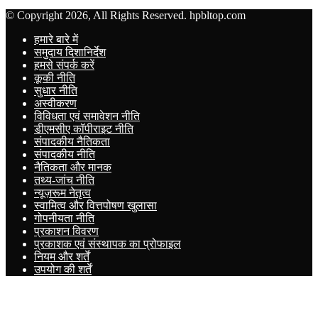
© Copyright 2026, All Rights Reserved. hpbltop.com
हमारे बारे में
समुदाय दिशानिर्देश
हमसे संपर्क करें
कूकी नीति
सुधार नीति
अस्वीकरण
विविधता एवं समावेशन नीति
डीएमसीए कॉपीराइट नीति
संपादकीय नैतिकता
संपादकीय नीति
नैतिकता और मानक
तथ्य-जांच नीति
न्यूज़रूम नेतृत्व
स्वामित्व और वित्तपोषण खुलासा
गोपनीयता नीति
प्रकाशन विवरण
प्रकाशक एवं संस्थापक का प्रोफाइल
नियम और शर्तें
उपयोग की शर्तें