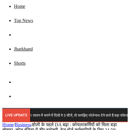
Home
Top News
Business
Jharkhand
Shorts
Sidebar
Search
for
LIVE UPDATE
 2026: अगर सावन में सपने में दिखें ये 5 चीजें, तो समझिए भोलेनाथ देने वाले हैं बड़ा संकेत!
Home
/
Business
/
होली के पहले DA बढ़ा : कोयलाकर्मियों को मिला बड़ा
तोहफा, कोल इंडिया में डीए बढ़ोतरी, वेज बोर्ड कर्मचारियों के लिए 24.5%