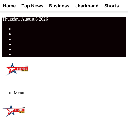
Home
Top News
Business
Jharkhand
Shorts
Thursday, August 6 2026
RSS
Facebook
Pinterest
LinkedIn
Tumblr
News
Menu