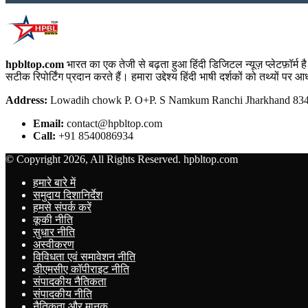
hpbltop.com
भारत का एक तेजी से बढ़ता हुआ हिंदी डिजिटल न्यूज़ प्लेटफ़ॉर्
सटीक रिपोर्टिंग प्रदान करते हैं। हमारा उद्देश्य हिंदी भाषी दर्शकों को तथ्यों प
Address:
Lowadih chowk P. O+P. S Namkum Ranchi Jharkhand 8340
Email:
contact@hpbltop.com
Call:
+91 8540086934
© Copyright 2026, All Rights Reserved. hpbltop.com
हमारे बारे में
समुदाय दिशानिर्देश
हमसे संपर्क करें
कूकी नीति
सुधार नीति
अस्वीकरण
विविधता एवं समावेशन नीति
डीएमसीए कॉपीराइट नीति
संपादकीय नैतिकता
संपादकीय नीति
नैतिकता और मानक