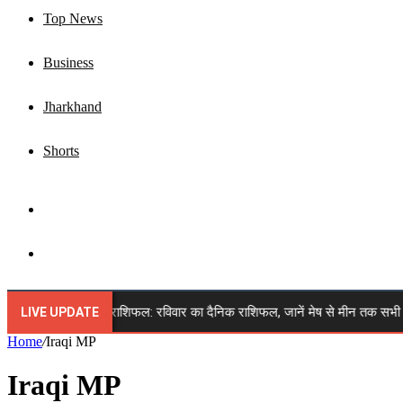
Top News
Business
Jharkhand
Shorts
Sidebar
Search
for
🔴 9 अगस्त 2026 राशिफल: रविवार का दैनिक राशिफल, जानें मेष से मीन तक सभी 12 राशि
LIVE UPDATE
Home
/
Iraqi MP
Iraqi MP