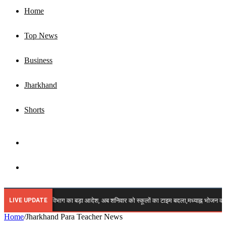
Home
Top News
Business
Jharkhand
Shorts
Sidebar
Search
for
LIVE UPDATE
🔴 ब्रेकिंग: शिक्षा विभाग का बड़ा आदेश, अब शनिवार को स्कूलों का टाइम बदला,मध्याह्न भोजन क
Home
/
Jharkhand Para Teacher News