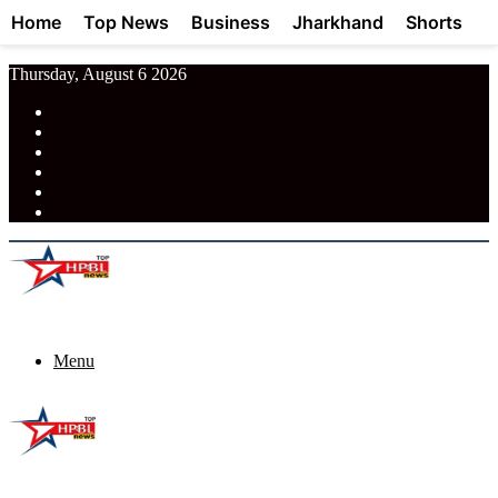
Home
Top News
Business
Jharkhand
Shorts
Thursday, August 6 2026
RSS
Facebook
Pinterest
LinkedIn
Tumblr
News
Menu